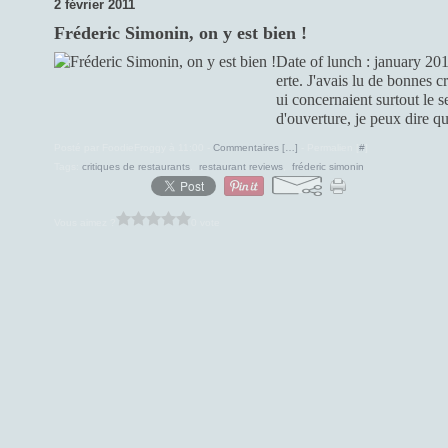
2 février 2011
Fréderic Simonin, on y est bien !
Date of lunch : january 20
erte. J'avais lu de bonnes c
ui concernaient surtout le 
d'ouverture, je peux dire qu
Posté par FoodieFroggy à 11:00 -
Commentaires [
…
]
- Permalien [
#
]
Tags:
critiques de restaurants
,
restaurant reviews
,
fréderic simonin
Vous aimez ?
0 vote