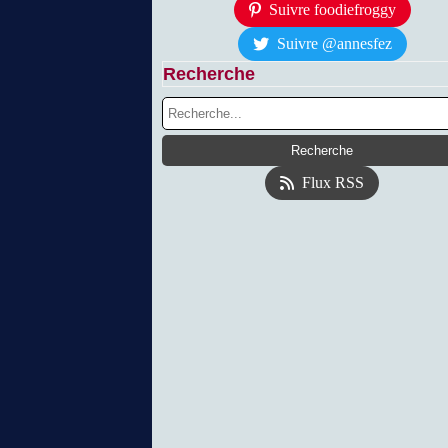
Suivre foodiefroggy
Suivre @annesfez
Recherche
Flux RSS