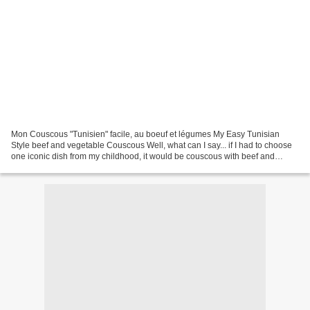
Mon Couscous "Tunisien" facile, au boeuf et légumes My Easy Tunisian
Style beef and vegetable Couscous Well, what can I say... if I had to choose
one iconic dish from my childhood, it would be couscous with beef and
vegetables, without any hesitation....