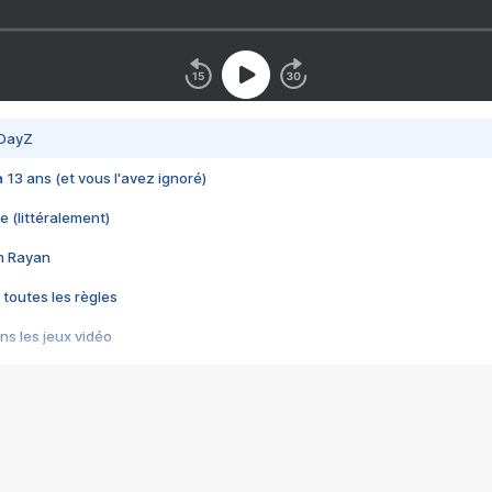
 DayZ
 a 13 ans (et vous l'avez ignoré)
e (littéralement)
im Rayan
 toutes les règles
s les jeux vidéo
us choquant de Rockstar ? - Le scandale BULLY
e plus moche de Steam
du RÊVE tourne au CAUCHEMAR