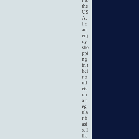
r to
the
US
A,
I c
an
enj
oy
sho
ppi
ng
in t
hei
r o
utl
ets
on
a r
eg
ula
r b
asi
s. I
lik