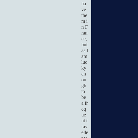
ha
ve
the
m i
n F
ran
ce,
but
as I
am
luc
ky
en
ou
gh
to
be
a fr
eq
ue
nt t
rav
elle