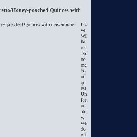
retto/Honey-poached Quinces with
I lo
ve
Wil
lia
ms
-So
no
ma
bo
uti
qu
es!
Un
fort
un
atel
y,
we
do
n’t