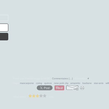
Posté par FoodieFroggy à 09:30 -
Commentaires [
…
]
- Permalien [
#
]
Tags:
mascarpone
,
coing
,
quince
,
new york city
,
amaretto
,
badiane
,
star-anis
,
wi
Vous aimez ?
1 vote