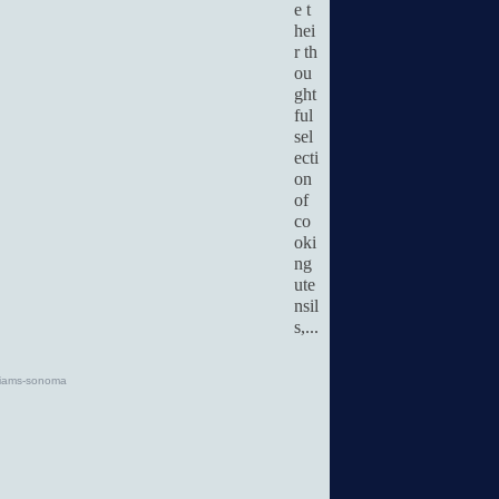
e t
hei
r th
ou
ght
ful
sel
ecti
on
of
co
oki
ng
ute
nsil
s,...
lliams-sonoma