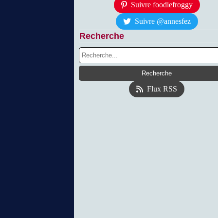
Suivre foodiefroggy
Suivre @annesfez
Recherche
Flux RSS