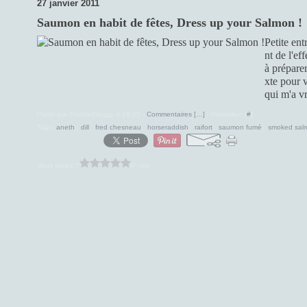
27 janvier 2011
Saumon en habit de fêtes, Dress up your Salmon !
Petite en
nt de l'ef
à préparer
xte pour v
qui m'a v
Posté par FoodieFroggy à 19:05 -
Commentaires [
…
]
- Permalien [
#
]
Tags:
aneth
,
dill
,
fred chesneau
,
horseraddish
,
raifort
,
saumon fumé
,
smoked sal
Vous aimez ?
0 vote