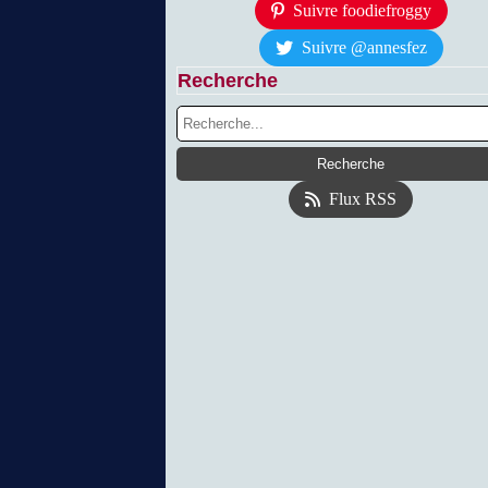
Suivre foodiefroggy
Suivre @annesfez
Recherche
Flux RSS