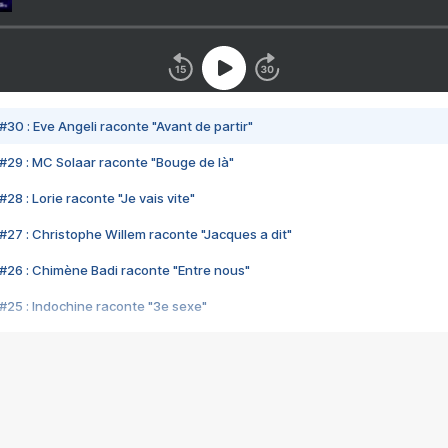
#30 : Eve Angeli raconte "Avant de partir"
#29 : MC Solaar raconte "Bouge de là"
28 : Lorie raconte "Je vais vite"
#27 : Christophe Willem raconte "Jacques a dit"
#26 : Chimène Badi raconte "Entre nous"
#25 : Indochine raconte "3e sexe"
#24 : Zaho raconte "C'est chelou"
#23 : Patrick Bruel raconte "Au café des délices"
#22 : Kyo raconte "Le chemin"