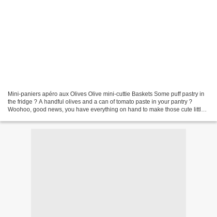
Mini-paniers apéro aux Olives Olive mini-cuttie Baskets Some puff pastry in
the fridge ? A handful olives and a can of tomato paste in your pantry ?
Woohoo, good news, you have everything on hand to make those cute little
baskets for a wonderful aperitive...