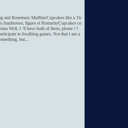
ig and Rosemary Muffins/Cupcakes like a Tir
s framboises, figues et Romarin/Cupcakes co
su Well, I ‘ll have both of them, please ! !
articipate to foodblog games. Not that I am a
omething, but...