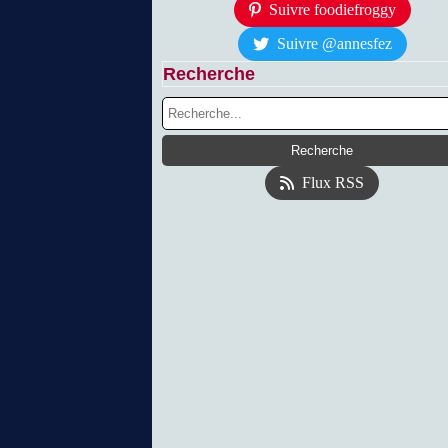
Suivre foodiefroggy
Suivre @annesfez
Recherche
Flux RSS