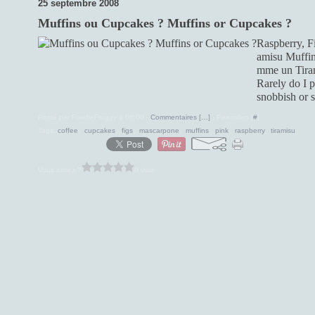
25 septembre 2008
Muffins ou Cupcakes ? Muffins or Cupcakes ?
Raspberry, F
amisu Muffin
mme un Tirami
Rarely do I p
snobbish or s
Posté par FoodieFroggy à 08:00 -
Commentaires [
…
]
- Permalien [
#
]
Tags:
coffee
,
cupcakes
,
figs
,
mascarpone
,
muffins
,
pink
,
raspberry
,
tiramisu
Vous aimez ?
0 vote