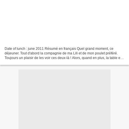
Date of lunch : june 2011 Résumé en français Quel grand moment, ce
déjeuner. Tout d'abord la compagnie de ma Lili et de mon poulet préféré.
Toujours un plaisir de les voir ces deux-là ! Alors, quand en plus, la table est
bonne, c'est magique !! Ensuite,...