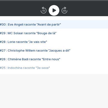
#30 : Eve Angeli raconte "Avant de partir"
#29 : MC Solaar raconte "Bouge de là"
28 : Lorie raconte "Je vais vite"
#27 : Christophe Willem raconte "Jacques a dit"
#26 : Chimène Badi raconte "Entre nous"
#25 : Indochine raconte "3e sexe"
#24 : Zaho raconte "C'est chelou"
#23 : Patrick Bruel raconte "Au café des délices"
#22 : Kyo raconte "Le chemin"
#21 : Nolwenn Leroy raconte "Cassé"