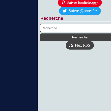
Suivre foodiefroggy
Suivre @annesfez
Recherche
Flux RSS