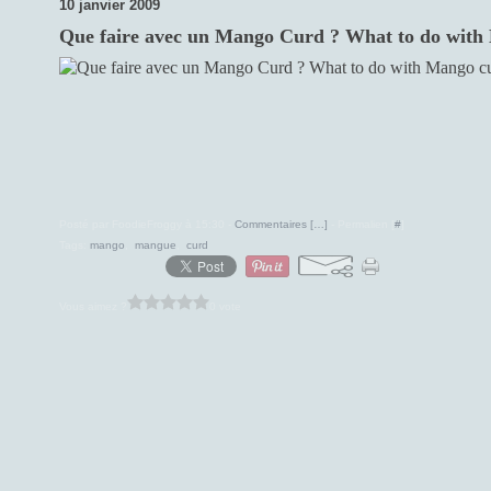
10 janvier 2009
Que faire avec un Mango Curd ? What to do with
Posté par FoodieFroggy à 15:30 -
Commentaires [
…
]
- Permalien [
#
]
Tags:
mango
,
mangue
,
curd
Vous aimez ?
0 vote